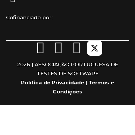
Cofinanciado por:
F
L
I
a
i
n
2026 | ASSOCIAÇÃO PORTUGUESA DE
c
n
s
TESTES DE SOFTWARE
Política de Privacidade
|
Termos e
e
k
t
Condições
b
e
a
o
d
g