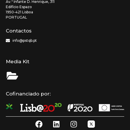
Av.ª Infante D. Henrique, 311
Edifício Espazo
1950-421 Lisboa
PORTUGAL
Contactos
info@pstqb.pt
Media Kit
Cofinanciado por:
F
L
I
a
i
n