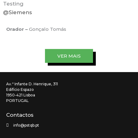
Testing
@Siemens
Orador –
Gonçalo Tomás
VER MAIS
Av.ª Infante D. Henrique, 311
Edifício Espazo
1950-421 Lisboa
PORTUGAL
Contactos
info@pstqb.pt