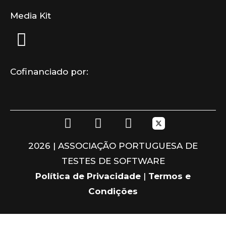
Media Kit
Cofinanciado por:
F
L
I
a
i
n
c
n
s
2026 | ASSOCIAÇÃO PORTUGUESA DE
e
k
t
TESTES DE SOFTWARE
b
e
a
o
d
g
Política de Privacidade
|
Termos e
o
i
r
Condições
k
n
a
m