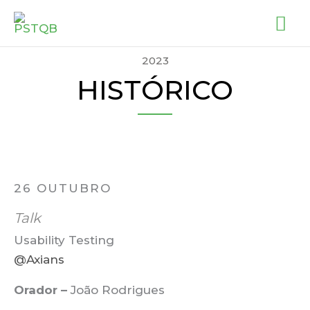
Skip
MA
to
ME
content
2023
HISTÓRICO
26 OUTUBRO
Talk
Usability Testing
@Axians
Orador –
João Rodrigues