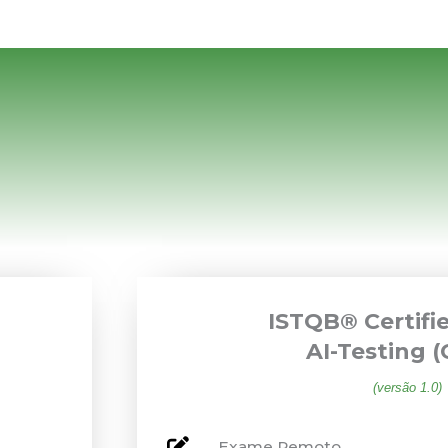
ISTQB® Certifi
AI-Testing (
(versão 1.0)
Exame Remoto