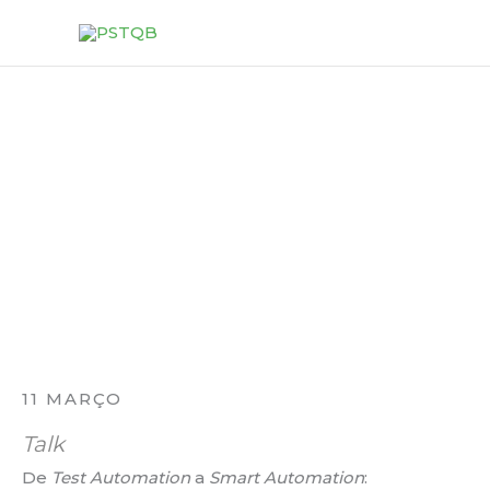
Skip
to
content
11 MARÇO
Talk
De
Test Automation
a
Smart Automation
: