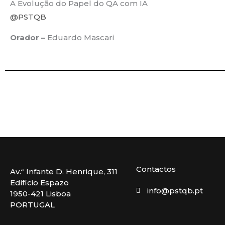
A Evolução do Papel do QA com IA
@PSTQB
Orador –
Eduardo Mascari
Contactos
Av.ª Infante D. Henrique, 311
Edifício Espazo
info@pstqb.pt
1950-421 Lisboa
PORTUGAL