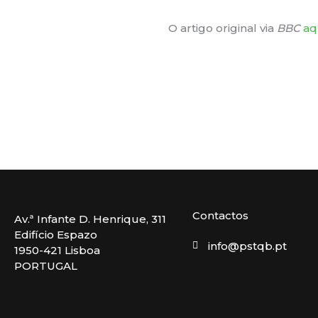
O artigo original via
BBC
aq
Contactos
Av.ª Infante D. Henrique, 311
Edifício Espazo
info@pstqb.pt
1950-421 Lisboa
PORTUGAL