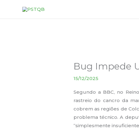
Skip
to
content
Bug Impede U
15/12/2025
Segundo a BBC, no Reino 
rastreio do cancro da ma
cobrem as regiões de Colc
problema técnico. A depu
“simplesmente insuficiente