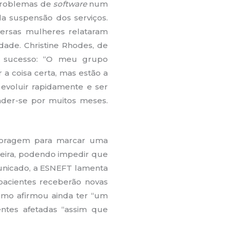
 problemas de
software
num
a suspensão dos serviços.
versas mulheres relataram
dade. Christine Rhodes, de
m sucesso: “O meu grupo
 coisa certa, mas estão a
evoluir rapidamente e ser
tender-se por muitos meses.
 coragem para marcar uma
reira, podendo impedir que
unicado, a ESNEFT lamenta
pacientes receberão novas
ismo afirmou ainda ter “um
ntes afetadas “assim que