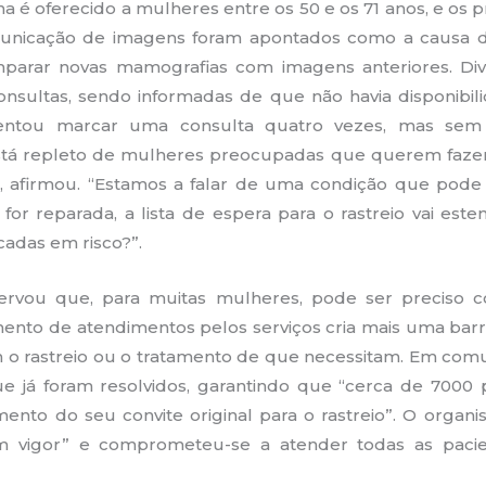
na é oferecido a mulheres entre os 50 e os 71 anos, e os
unicação de imagens foram apontados como a causa d
mparar novas mamografias com imagens anteriores. Di
nsultas, sendo informadas de que não havia disponibili
tentou marcar uma consulta quatro vezes, mas se
tá repleto de mulheres preocupadas que querem fazer a
”, afirmou. “Estamos a falar de uma condição que pode 
 for reparada, a lista de espera para o rastreio vai es
cadas em risco?”.
ervou que, para muitas mulheres, pode ser preciso
ento de atendimentos pelos serviços cria mais uma bar
o rastreio ou o tratamento de que necessitam. Em com
ue já foram resolvidos, garantindo que “cerca de 7000 
ento do seu convite original para o rastreio”. O organ
 vigor” e comprometeu-se a atender todas as pacie