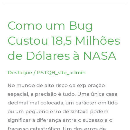
Como
Como um Bug
um
Bug
Custou 18,5 Milhões
Custou
18,5
de Dólares à NASA
Milhões
de
Destaque
/
PSTQB_site_admin
Dólares
à
No mundo de alto risco da exploração
NASA
espacial, a precisão é tudo. Uma única casa
decimal mal colocada, um carácter omitido
ou um pequeno erro de sintaxe podem
significar a diferença entre o sucesso e o
fracasso catastrófico. Um dos erros de