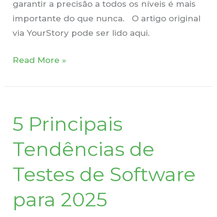
garantir a precisão a todos os níveis é mais
importante do que nunca. O artigo original
via YourStory pode ser lido aqui.
Read More »
5
5 Principais
Principais
Tendências
Tendências de
de
Testes
Testes de Software
de
para 2025
Software
para