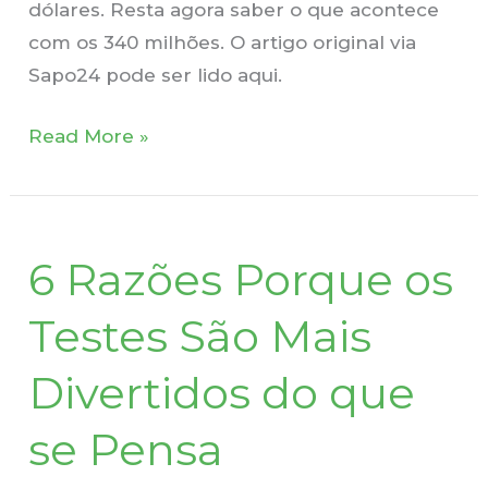
dólares. Resta agora saber o que acontece
com os 340 milhões. O artigo original via
Sapo24 pode ser lido aqui.
Read More »
6
6 Razões Porque os
Razões
Porque
Testes São Mais
os
Testes
Divertidos do que
São
se Pensa
Mais
Divertidos