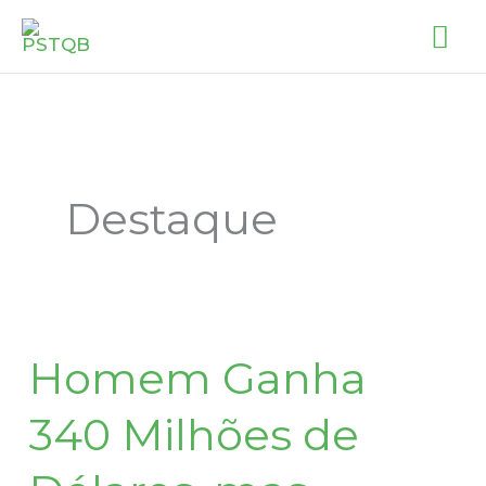
Skip
MA
to
ME
content
Destaque
Homem
Homem Ganha
Ganha
340
340 Milhões de
Milhões
de