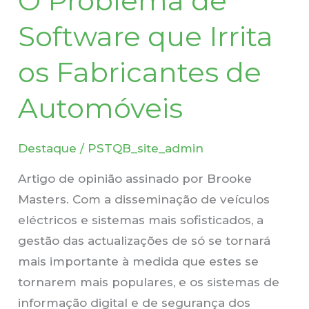
O Problema de
de
Software que Irrita
Software
que
os Fabricantes de
Irrita
Automóveis
os
Fabricantes
de
Destaque
/
PSTQB_site_admin
Automóveis
Artigo de opinião assinado por Brooke
Masters. Com a disseminação de veículos
eléctricos e sistemas mais sofisticados, a
gestão das actualizações de só se tornará
mais importante à medida que estes se
tornarem mais populares, e os sistemas de
informação digital e de segurança dos