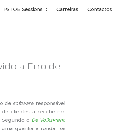
PSTQB Sessions
Carreiras
Contactos
ido a Erro de
ro de
software
, responsável
 de clientes a receberem
3. Segundo o
De Volkskrant
,
e uma quantia a rondar os