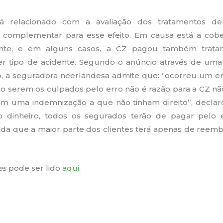
 relacionado com a avaliação dos tratamentos de
complementar para esse efeito. Em causa está a cobe
nte, e em alguns casos, a CZ pagou também trat
r tipo de acidente. Segundo o anúncio através de uma c
iro, a seguradora neerlandesa admite que: “ocorreu um er
ão serem os culpados pelo erro não é razão para a CZ nã
am uma indemnização a que não tinham direito”, declar
dinheiro, todos os segurados terão de pagar pelo e
nda que a maior parte dos clientes terá apenas de ree
es
pode ser lido
aqui
.