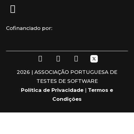
Cofinanciado por:
F
L
I
a
i
n
c
n
s
2026 | ASSOCIAÇÃO PORTUGUESA DE
e
k
t
TESTES DE SOFTWARE
b
e
a
o
d
g
Política de Privacidade
|
Termos e
o
i
r
Condições
k
n
a
m