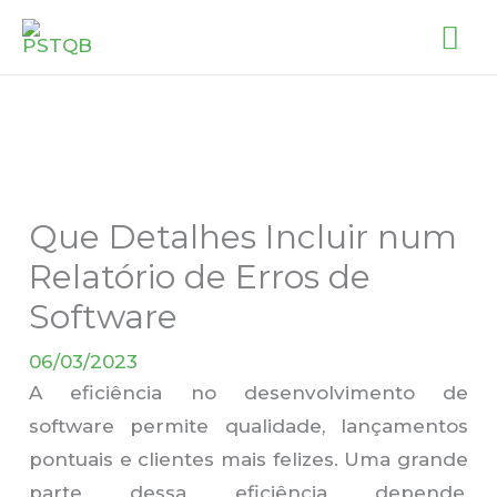
Skip
MA
to
ME
content
Que Detalhes Incluir num
Relatório de Erros de
Software
06/03/2023
A eficiência no desenvolvimento de
software permite qualidade, lançamentos
pontuais e clientes mais felizes. Uma grande
parte dessa eficiência depende,